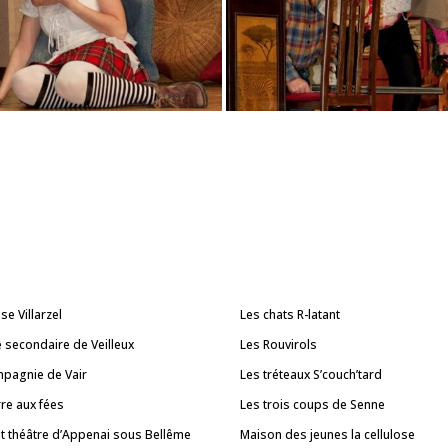
se Villarzel
Les chats R-latant
e secondaire de Veilleux
Les Rouvirols
mpagnie de Vair
Les tréteaux S’couch’tard
rre aux fées
Les trois coups de Senne
it théâtre d’Appenai sous Bellême
Maison des jeunes la cellulose