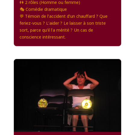
👫 2 rôles (Homme ou femme)
🎭 Comédie dramatique
💬 Témoin de l’accident d’un chauffard ? Que
feriez-vous ? L’aider ? Le laisser à son triste
sort, parce qu’il l’a mérité ? Un cas de
conscience intéressant.