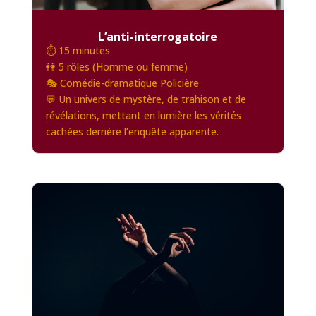
L’anti-interrogatoire
⏱️ 15 minutes
👫 5 rôles (Homme ou femme)
🎭 Comédie-dramatique Policière
💬 Un univers de mystère, de trahison et de
révélations, mettant en lumière les vérités
cachées derrière l’enquête apparente.