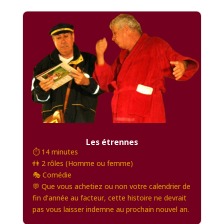
Les étrennes
⏱️ 14 minutes
👫 2 rôles (Homme ou femme)
🎭 Comédie
💬 Que vous achetiez ou non votre calendrier de
fin d’année au facteur, cette histoire ne devrait
pas vous laisser indemne au prochain nouvel an.