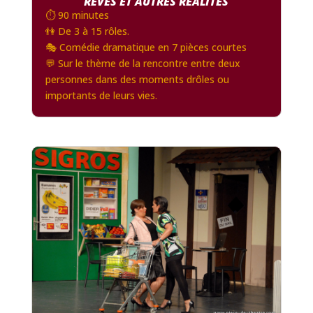
RÊVES ET AUTRES RÉALITÉS
⏱️ 90 minutes
👫 De 3 à 15 rôles.
🎭 Comédie dramatique en 7 pièces courtes
💬 Sur le thème de la rencontre entre deux
personnes dans des moments drôles ou
importants de leurs vies.