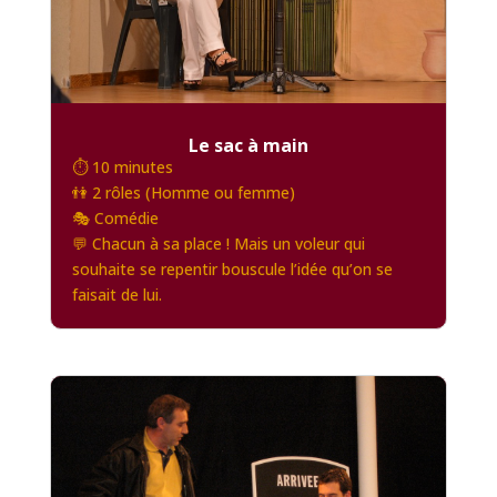
Le sac à main
⏱️ 10 minutes
👫 2 rôles (Homme ou femme)
🎭 Comédie
💬 Chacun à sa place ! Mais un voleur qui
souhaite se repentir bouscule l’idée qu’on se
faisait de lui.