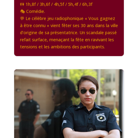
👫 1h,8f / 3h,6f / 4h,5f / 5h,4f / 6h,3f
🎭 Comédie.
💬 Le célèbre jeu radiophonique « Vous gagnez
à être connu » vient fêter ses 30 ans dans la ville
d’origine de sa présentatrice. Un scandale passé
refait surface, menaçant la fête en ravivant les
tensions et les ambitions des participants.