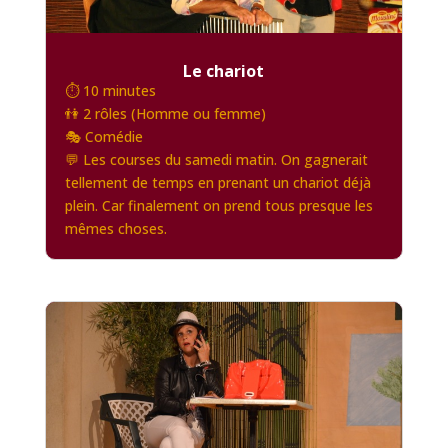
Le chariot
⏱️ 10 minutes
👫 2 rôles (Homme ou femme)
🎭 Comédie
💬 Les courses du samedi matin. On gagnerait
tellement de temps en prenant un chariot déjà
plein. Car finalement on prend tous presque les
mêmes choses.