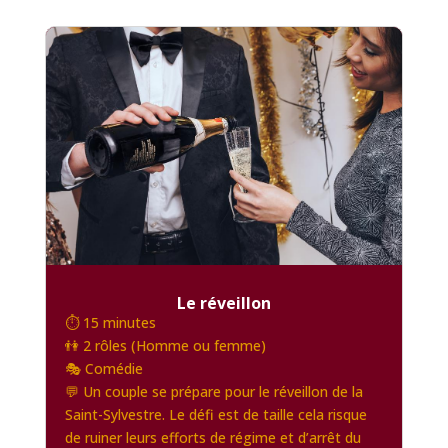
Le réveillon
⏱️ 15 minutes
👫 2 rôles (Homme ou femme)
🎭 Comédie
💬 Un couple se prépare pour le réveillon de la
Saint-Sylvestre. Le défi est de taille cela risque
de ruiner leurs efforts de régime et d’arrêt du