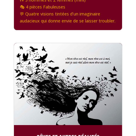
🎭 4 pièces Fabuleuses
💬 Quatre visions tintées d’un imaginaire
audacieux qui donne envie de se laisser troubler.