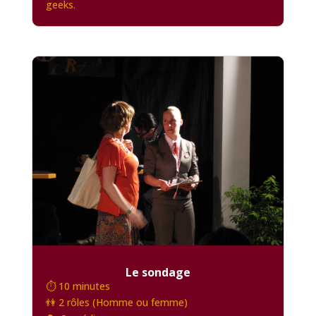
geeks.
Le sondage
⏱️ 10 minutes
👫 2 rôles (Homme ou femme)