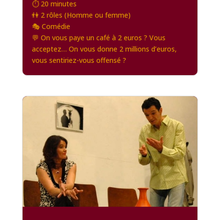
⏱️ 20 minutes
👫 2 rôles (Homme ou femme)
🎭 Comédie
💬 On vous paye un café à 2 euros ? Vous
acceptez… On vous donne 2 millions d’euros,
vous sentiriez-vous offensé ?