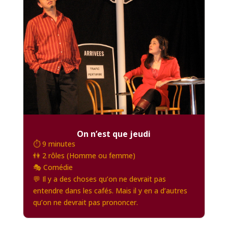
On n’est que jeudi
⏱️ 9 minutes
👫 2 rôles (Homme ou femme)
🎭 Comédie
💬 Il y a des choses qu’on ne devrait pas
entendre dans les cafés. Mais il y en a d’autres
qu’on ne devrait pas prononcer.