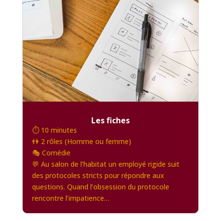
Les fiches
⏱️ 10 minutes
👫 2 rôles (Homme ou femme)
🎭 Comédie
💬 Au salon de l’habitat un employé rigide suit
des protocoles stricts pour répondre aux
questions. Quand l’obsession du protocole
rencontre l’impatience…