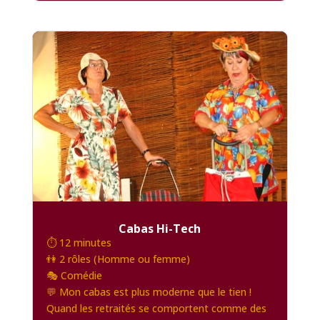
Cabas Hi-Tech
⏱️ 12 minutes
👫 2 rôles (Homme ou femme)
🎭 Comédie
💬 Mon cabas est plus moderne que le tien !
Quand les retraités se comportent comme des