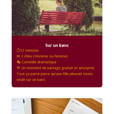
Sur un banc
⏱️12 minutes
👫 2 rôles (Homme ou femme)
🎭 Comédie dramatique
💬 Un moment de partage gratuit et anonyme.
Tout ça parce parce qu’une fille pleurait toute
seule sur un banc.