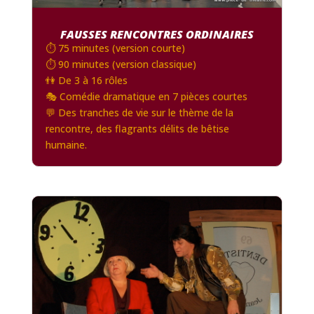
FAUSSES RENCONTRES ORDINAIRES
⏱️ 75 minutes (version courte)
⏱️ 90 minutes (version classique)
👫 De 3 à 16 rôles
🎭 Comédie dramatique en 7 pièces courtes
💬 Des tranches de vie sur le thème de la
rencontre, des flagrants délits de bêtise
humaine.