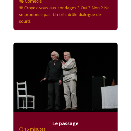
🎭 Comédie
💬 Croyez-vous aux sondages ? Oui ? Non ? Ne
se prononce pas. Un très drôle dialogue de
sourd.
Le passage
⏱️ 15 minutes