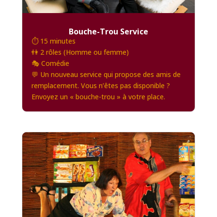
Bouche-Trou Service
⏱️ 15 minutes
👫 2 rôles (Homme ou femme)
🎭 Comédie
💬 Un nouveau service qui propose des amis de
remplacement. Vous n’êtes pas disponible ?
Envoyez un « bouche-trou » à votre place.