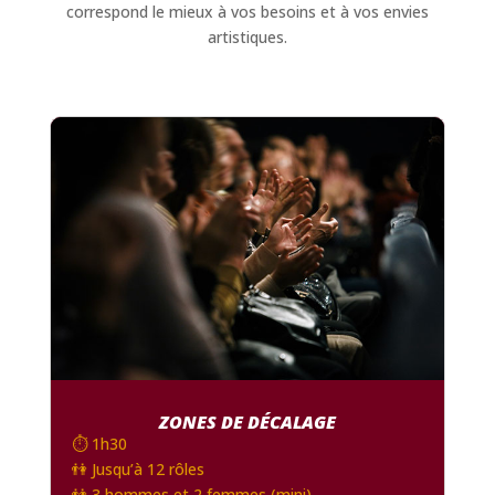
correspond le mieux à vos besoins et à vos envies
artistiques.
ZONES DE DÉCALAGE
⏱️ 1h30
👫 Jusqu’à 12 rôles
👫 3 hommes et 2 femmes (mini)