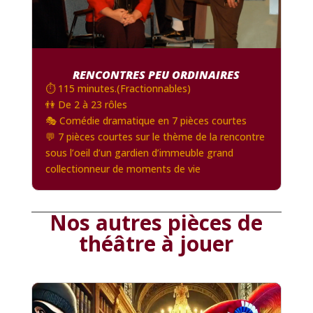
RENCONTRES PEU ORDINAIRES
⏱️ 115 minutes.(Fractionnables)
👫 De 2 à 23 rôles
🎭 Comédie dramatique en 7 pièces courtes
💬 7 pièces courtes sur le thème de la rencontre
sous l’oeil d’un gardien d’immeuble grand
collectionneur de moments de vie
Nos autres pièces de
théâtre à jouer