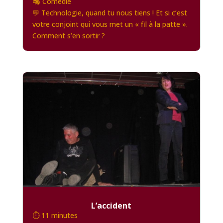
🎭 Comédie
💬 Technologie, quand tu nous tiens ! Et si c’est
votre conjoint qui vous met un « fil à la patte ».
Comment s’en sortir ?
L’accident
⏱️ 11 minutes