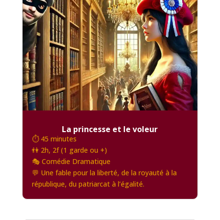
La princesse et le voleur
⏱️ 45 minutes
👫 2h, 2f (1 garde ou +)
🎭 Comédie Dramatique
💬 Une fable pour la liberté, de la royauté à la
république, du patriarcat à l’égalité.