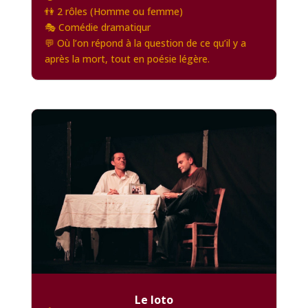
👫 2 rôles (Homme ou femme)
🎭 Comédie dramatiqur
💬 Où l’on répond à la question de ce qu’il y a
après la mort, tout en poésie légère.
Le loto