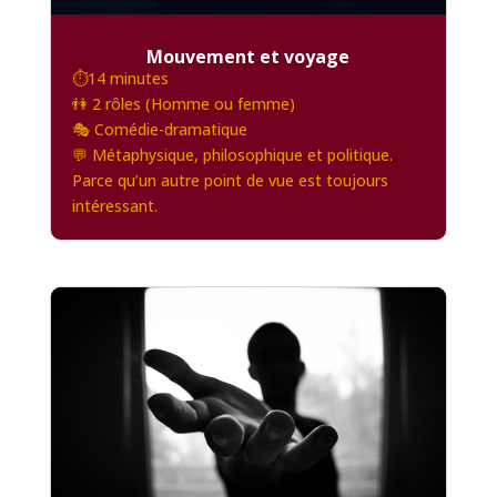
Mouvement et voyage
⏱️14 minutes
👫 2 rôles (Homme ou femme)
🎭 Comédie-dramatique
💬 Métaphysique, philosophique et politique.
Parce qu’un autre point de vue est toujours
intéressant.