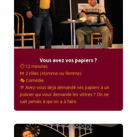
Vous avez vos papiers ?
⏱️ 12 minutes
👫 2 rôles (Homme ou femme)
🎭 Comédie
💬 Avez-vous déjà demandé ses papiers à un
policier qui vous demande les vôtres ? On ne
sait jamais à qui on a à faire.