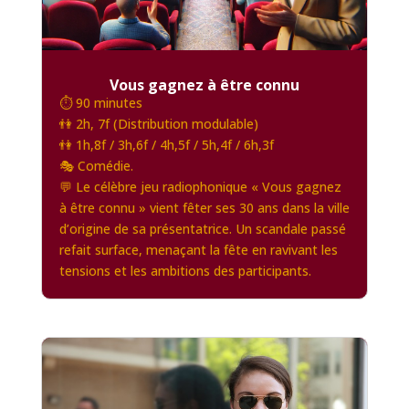
Vous gagnez à être connu
⏱️ 90 minutes
👫 2h, 7f (Distribution modulable)
👫 1h,8f / 3h,6f / 4h,5f / 5h,4f / 6h,3f
🎭 Comédie.
💬 Le célèbre jeu radiophonique « Vous gagnez
à être connu » vient fêter ses 30 ans dans la ville
d’origine de sa présentatrice. Un scandale passé
refait surface, menaçant la fête en ravivant les
tensions et les ambitions des participants.