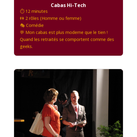
Cabas Hi-Tech
⏱️ 12 minutes
👫 2 rôles (Homme ou femme)
🎭 Comédie
💬 Mon cabas est plus moderne que le tien !
Quand les retraités se comportent comme des
geeks.