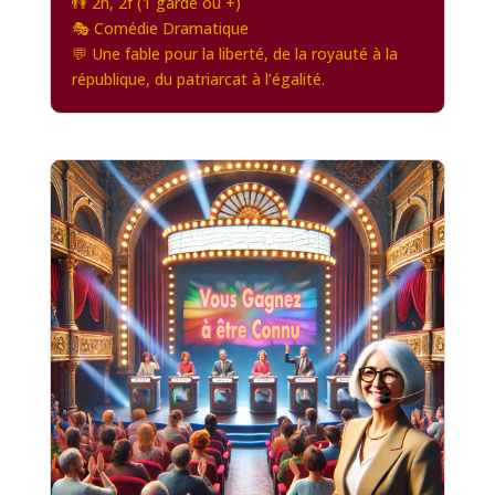
👫 2h, 2f (1 garde ou +)
🎭 Comédie Dramatique
💬 Une fable pour la liberté, de la royauté à la
république, du patriarcat à l’égalité.