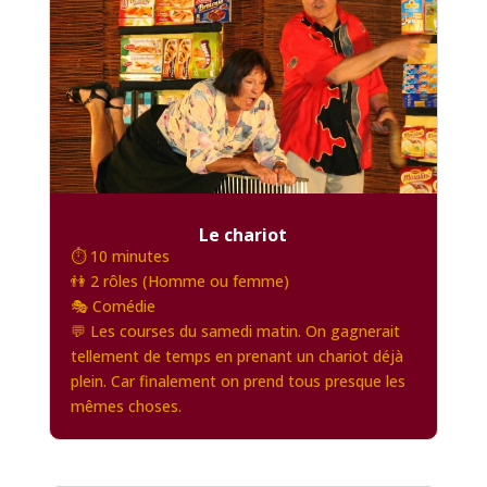
Le chariot
⏱️ 10 minutes
👫 2 rôles (Homme ou femme)
🎭 Comédie
💬 Les courses du samedi matin. On gagnerait
tellement de temps en prenant un chariot déjà
plein. Car finalement on prend tous presque les
mêmes choses.