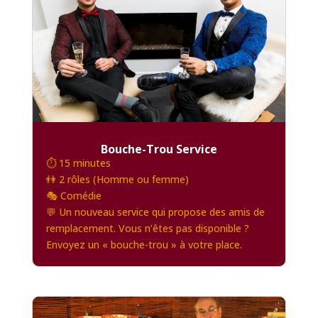
Bouche-Trou Service
⏱️ 15 minutes
👫 2 rôles (Homme ou femme)
🎭 Comédie
💬 Un nouveau service qui propose des amis de
remplacement. Vous n’êtes pas disponible ?
Envoyez un « bouche-trou » à votre place.