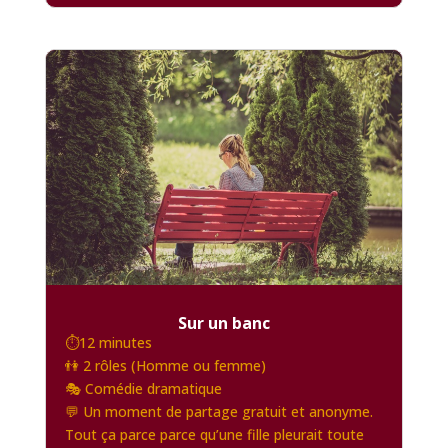
Sur un banc
⏱️12 minutes
👫 2 rôles (Homme ou femme)
🎭 Comédie dramatique
💬 Un moment de partage gratuit et anonyme.
Tout ça parce parce qu’une fille pleurait toute