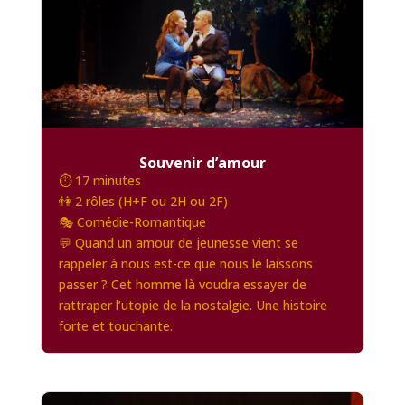
Souvenir d’amour
⏱️ 17 minutes
👫 2 rôles (H+F ou 2H ou 2F)
🎭 Comédie-Romantique
💬 Quand un amour de jeunesse vient se
rappeler à nous est-ce que nous le laissons
passer ? Cet homme là voudra essayer de
rattraper l’utopie de la nostalgie. Une histoire
forte et touchante.