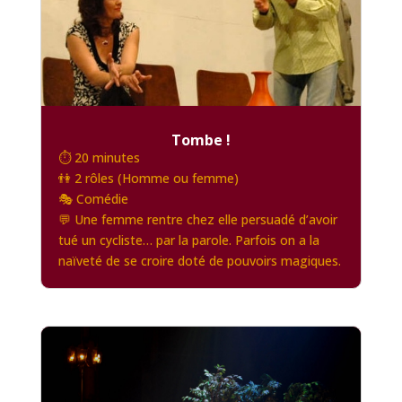
Tombe !
⏱️ 20 minutes
👫 2 rôles (Homme ou femme)
🎭 Comédie
💬 Une femme rentre chez elle persuadé d’avoir
tué un cycliste… par la parole. Parfois on a la
naïveté de se croire doté de pouvoirs magiques.