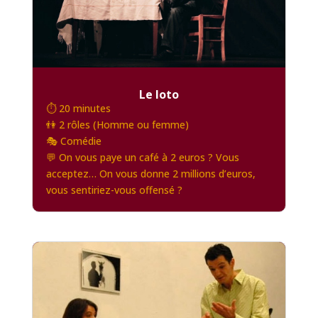
Le loto
⏱️ 20 minutes
👫 2 rôles (Homme ou femme)
🎭 Comédie
💬 On vous paye un café à 2 euros ? Vous
acceptez… On vous donne 2 millions d’euros,
vous sentiriez-vous offensé ?