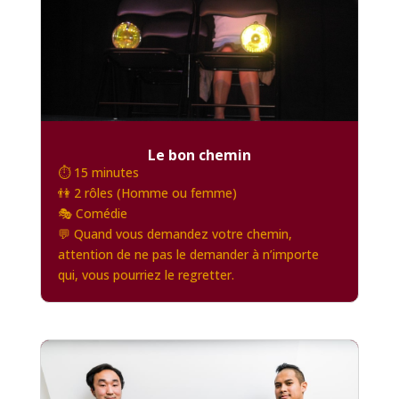
Le bon chemin
⏱️ 15 minutes
👫 2 rôles (Homme ou femme)
🎭 Comédie
💬 Quand vous demandez votre chemin,
attention de ne pas le demander à n’importe
qui, vous pourriez le regretter.