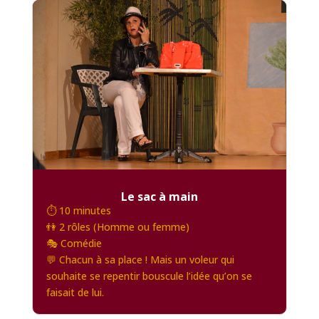
Le sac à main
⏱️ 10 minutes
👫 2 rôles (Homme ou femme)
🎭 Comédie
💬 Chacun à sa place ! Mais un voleur qui
souhaite se repentir bouscule l’idée qu’on se
faisait de lui.