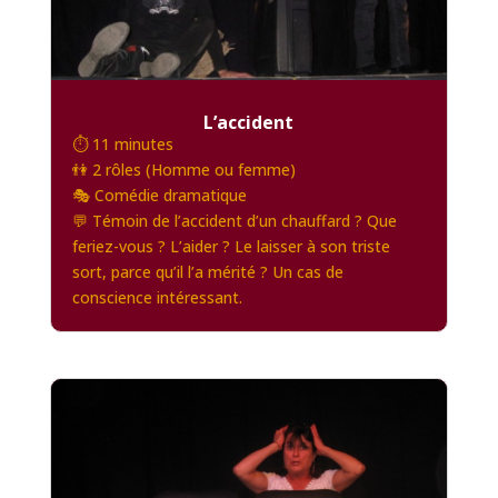
L’accident
⏱️ 11 minutes
👫 2 rôles (Homme ou femme)
🎭 Comédie dramatique
💬 Témoin de l’accident d’un chauffard ? Que
feriez-vous ? L’aider ? Le laisser à son triste
sort, parce qu’il l’a mérité ? Un cas de
conscience intéressant.