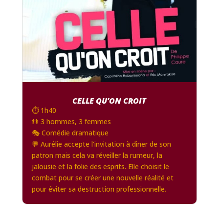
CELLE QU’ON CROIT
⏱️ 1h40
👫 3 hommes, 3 femmes
🎭 Comédie dramatique
💬 Aurélie accepte l’invitation à diner de son
patron mais cela va réveiller la rumeur, la
jalousie et la folie des esprits. Elle choisit le
combat pour se créer une nouvelle réalité et
pour éviter sa destruction professionnelle.