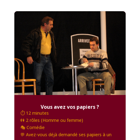
Vous avez vos papiers ?
⏱️ 12 minutes
👫 2 rôles (Homme ou femme)
🎭 Comédie
💬 Avez-vous déjà demandé ses papiers à un