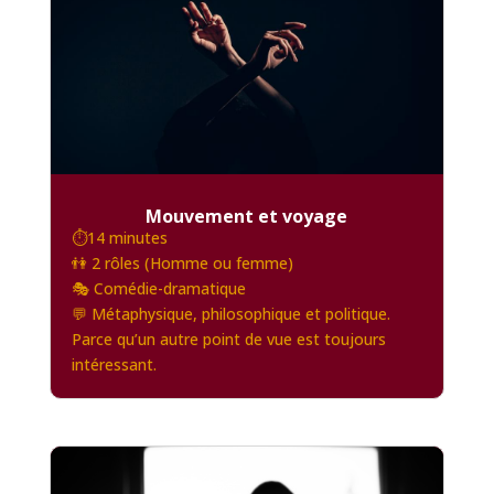
Mouvement et voyage
⏱️14 minutes
👫 2 rôles (Homme ou femme)
🎭 Comédie-dramatique
💬 Métaphysique, philosophique et politique.
Parce qu’un autre point de vue est toujours
intéressant.