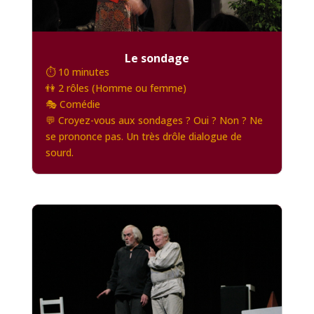
Le sondage
⏱️ 10 minutes
👫 2 rôles (Homme ou femme)
🎭 Comédie
💬 Croyez-vous aux sondages ? Oui ? Non ? Ne
se prononce pas. Un très drôle dialogue de
sourd.