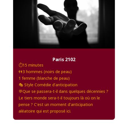
Paris 2102
⏱️15 minutes
👫3 hommes (noirs de peau)
1 femme (blanche de peau)
🎭 Style Comédie d’anticipation
💬Que se passera-t-il dans quelques décennies ?
Le tiers monde sera-t-il toujours là où on le
pense ? C’est un moment d’anticipation
aléatoire qui est proposé ici.