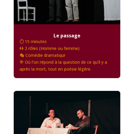
Le passage
⏱️ 15 minutes
👫 2 rôles (Homme ou femme)
🎭 Comédie dramatiqur
💬 Où l’on répond à la question de ce qu’il y a
après la mort, tout en poésie légère.