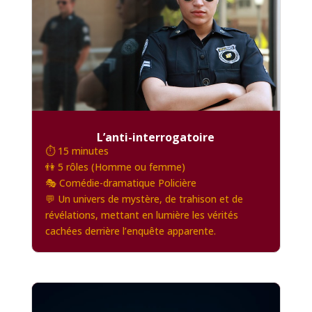
L’anti-interrogatoire
⏱️ 15 minutes
👫 5 rôles (Homme ou femme)
🎭 Comédie-dramatique Policière
💬 Un univers de mystère, de trahison et de
révélations, mettant en lumière les vérités
cachées derrière l’enquête apparente.