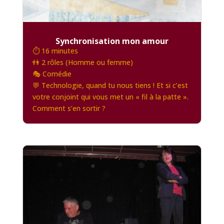
Synchronisation mon amour
⏱️ 16 minutes
👫 2 rôles (Homme ou femme)
🎭 Comédie
💬 Technologie, quand tu nous tiens ! Et si c’est
votre conjoint qui vous met un « fil à la patte ».
Comment s’en sortir ?