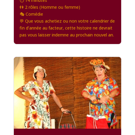
⏱️ 14 minutes
👫 2 rôles (Homme ou femme)
🎭 Comédie
💬 Que vous achetiez ou non votre calendrier de
fin d’année au facteur, cette histoire ne devrait
pas vous laisser indemne au prochain nouvel an.