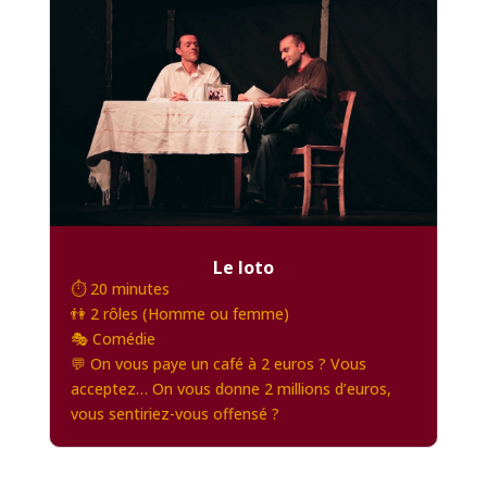
Le loto
⏱️ 20 minutes
👫 2 rôles (Homme ou femme)
🎭 Comédie
💬 On vous paye un café à 2 euros ? Vous
acceptez… On vous donne 2 millions d’euros,
vous sentiriez-vous offensé ?