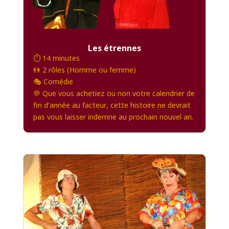
Les étrennes
⏱️ 14 minutes
👫 2 rôles (Homme ou femme)
🎭 Comédie
💬 Que vous achetiez ou non votre calendrier de
fin d’année au facteur, cette histoire ne devrait
pas vous laisser indemne au prochain nouvel an.