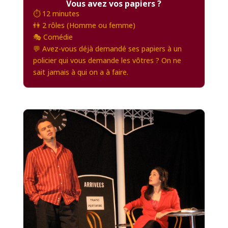
Vous avez vos papiers ?
⏱️ 12 minutes
👫 2 rôles (Homme ou femme)
🎭 Comédie
💬 Avez-vous déjà demandé ses papiers à un
policier qui vous demande les vôtres ? On ne
sait jamais à qui on a à faire.