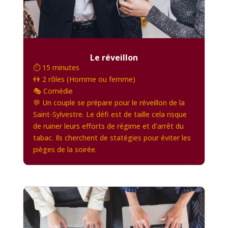
Le réveillon
⏱️ 15 minutes
👫 2 rôles (Homme ou femme)
🎭 Comédie
💬 Un couple se prépare pour le réveillon de la
Saint-Sylvestre. Le défi est de taille cela risque
de ruiner leurs efforts de régime et d’arrêt du
tabac. Ils cherchent de statégies pour éviter les
pièges de la soirée.