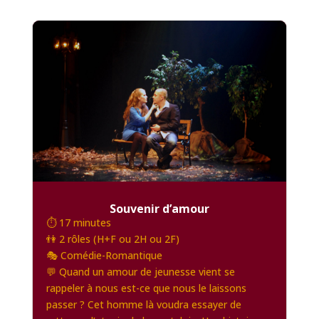
Souvenir d’amour
⏱️ 17 minutes
👫 2 rôles (H+F ou 2H ou 2F)
🎭 Comédie-Romantique
💬 Quand un amour de jeunesse vient se
rappeler à nous est-ce que nous le laissons
passer ? Cet homme là voudra essayer de