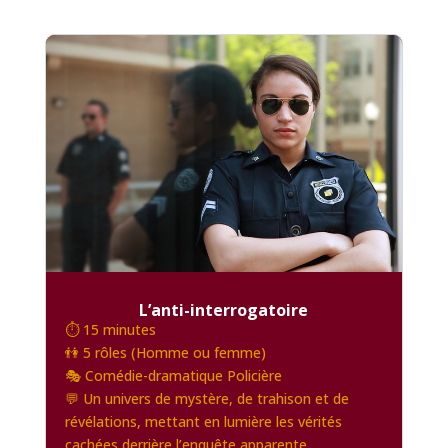
L’anti-interrogatoire
⏱️ 15 minutes
👫 5 rôles (Homme ou femme)
🎭 Comédie-dramatique Policière
💬 Un univers de mystère, de trahison et de
révélations, mettant en lumière les vérités
cachées derrière l’enquête apparente.