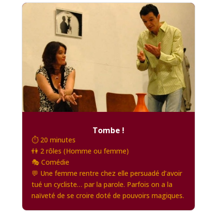
Tombe !
⏱️ 20 minutes
👫 2 rôles (Homme ou femme)
🎭 Comédie
💬 Une femme rentre chez elle persuadé d’avoir
tué un cycliste… par la parole. Parfois on a la
naïveté de se croire doté de pouvoirs magiques.