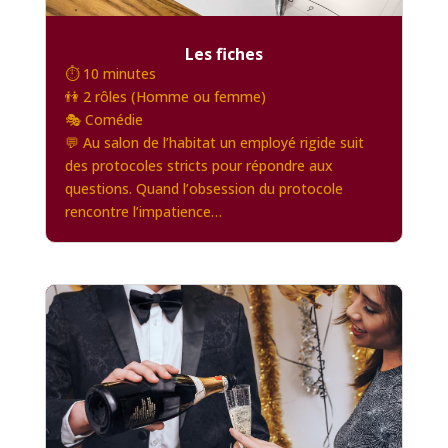
Les fiches
⏱️ 10 minutes
👫 2 rôles (Homme ou femme)
🎭 Comédie
💬 Au salon de l’habitat un employé rigide suit
des protocoles stricts pour répondre aux
questions. Quand l’obsession du protocole
rencontre l’impatience…