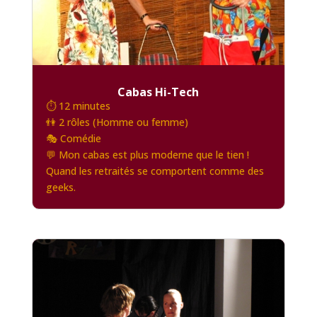
Cabas Hi-Tech
⏱️ 12 minutes
👫 2 rôles (Homme ou femme)
🎭 Comédie
💬 Mon cabas est plus moderne que le tien !
Quand les retraités se comportent comme des
geeks.