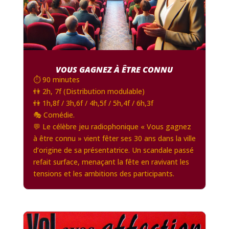
VOUS GAGNEZ À ÊTRE CONNU
⏱️ 90 minutes
👫 2h, 7f (Distribution modulable)
👫 1h,8f / 3h,6f / 4h,5f / 5h,4f / 6h,3f
🎭 Comédie.
💬 Le célèbre jeu radiophonique « Vous gagnez
à être connu » vient fêter ses 30 ans dans la ville
d’origine de sa présentatrice. Un scandale passé
refait surface, menaçant la fête en ravivant les
tensions et les ambitions des participants.