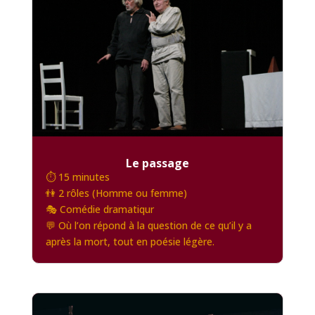
Le passage
⏱️ 15 minutes
👫 2 rôles (Homme ou femme)
🎭 Comédie dramatiqur
💬 Où l’on répond à la question de ce qu’il y a
après la mort, tout en poésie légère.