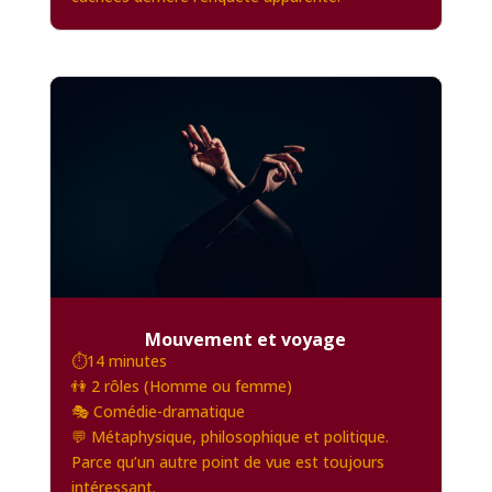
Mouvement et voyage
⏱️14 minutes
👫 2 rôles (Homme ou femme)
🎭 Comédie-dramatique
💬 Métaphysique, philosophique et politique.
Parce qu’un autre point de vue est toujours
intéressant.