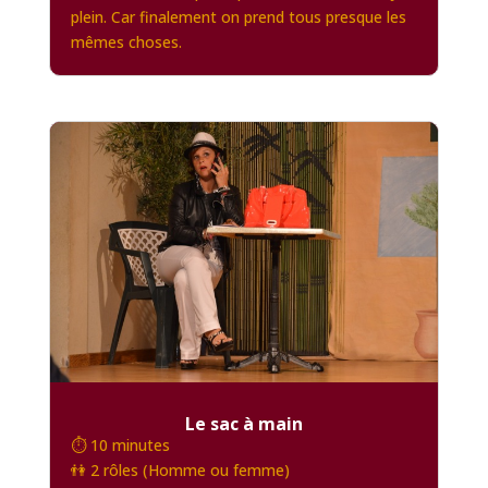
plein. Car finalement on prend tous presque les
mêmes choses.
Le sac à main
⏱️ 10 minutes
👫 2 rôles (Homme ou femme)