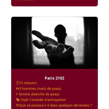
Paris 2102
⏱️15 minutes
👫3 hommes (noirs de peau)
1 femme (blanche de peau)
🎭 Style Comédie d’anticipation
💬Que se passera-t-il dans quelques décennies ?