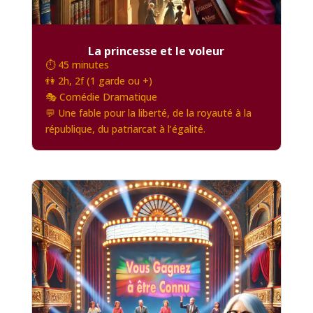
La princesse et le voleur
⏱️ 45 minutes
👫 2h, 2f (1 garde ou +)
🎭 Comédie Dramatique
💬 Une fable pour la liberté, de la royauté à la
république, du patriarcat à l’égalité.