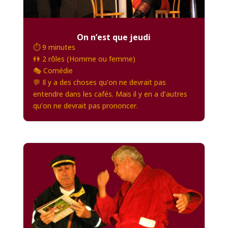
On n’est que jeudi
⏱️ 9 minutes
👫 2 rôles (Homme ou femme)
🎭 Comédie
💬 Il y a des choses qu’on ne devrait pas
entendre dans les cafés. Mais il y en a d’autres
qu’on ne devrait pas prononcer.