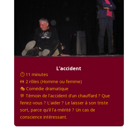
L’accident
⏱️ 11 minutes
👫 2 rôles (Homme ou femme)
🎭 Comédie dramatique
💬 Témoin de l’accident d’un chauffard ? Que
feriez-vous ? L’aider ? Le laisser à son triste
sort, parce qu’il l’a mérité ? Un cas de
conscience intéressant.