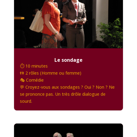
Le sondage
⏱️ 10 minutes
👫 2 rôles (Homme ou femme)
🎭 Comédie
💬 Croyez-vous aux sondages ? Oui ? Non ? Ne
se prononce pas. Un très drôle dialogue de
sourd.