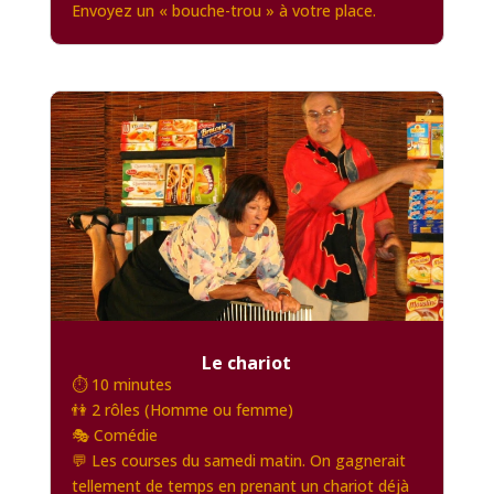
Envoyez un « bouche-trou » à votre place.
Le chariot
⏱️ 10 minutes
👫 2 rôles (Homme ou femme)
🎭 Comédie
💬 Les courses du samedi matin. On gagnerait
tellement de temps en prenant un chariot déjà