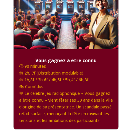
Vous gagnez à être connu
⏱️ 90 minutes
👫 2h, 7f (Distribution modulable)
👫 1h,8f / 3h,6f / 4h,5f / 5h,4f / 6h,3f
🎭 Comédie.
💬 Le célèbre jeu radiophonique « Vous gagnez
à être connu » vient fêter ses 30 ans dans la ville
d’origine de sa présentatrice. Un scandale passé
refait surface, menaçant la fête en ravivant les
tensions et les ambitions des participants.