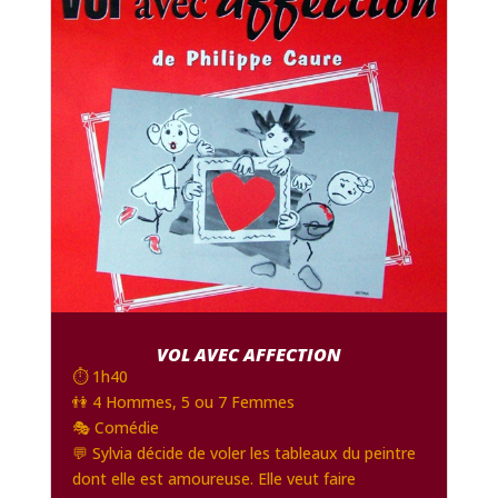
VOL AVEC AFFECTION
⏱️ 1h40
👫 4 Hommes, 5 ou 7 Femmes
🎭 Comédie
💬 Sylvia décide de voler les tableaux du peintre
dont elle est amoureuse. Elle veut faire