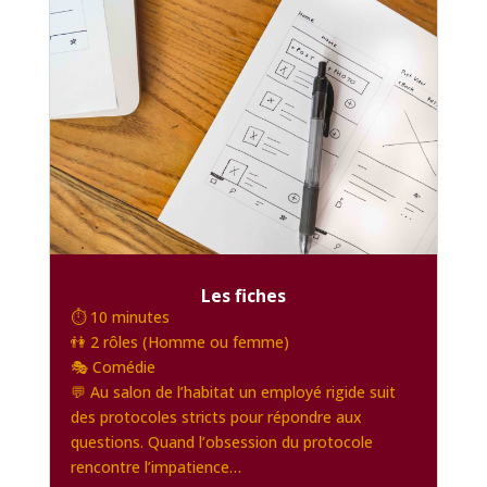
Les fiches
⏱️ 10 minutes
👫 2 rôles (Homme ou femme)
🎭 Comédie
💬 Au salon de l’habitat un employé rigide suit
des protocoles stricts pour répondre aux
questions. Quand l’obsession du protocole
rencontre l’impatience…