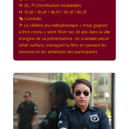
👫 2h, 7f (Distribution modulable)
👫 1h,8f / 3h,6f / 4h,5f / 5h,4f / 6h,3f
🎭 Comédie.
💬 Le célèbre jeu radiophonique « Vous gagnez
à être connu » vient fêter ses 30 ans dans la ville
d’origine de sa présentatrice. Un scandale passé
refait surface, menaçant la fête en ravivant les
tensions et les ambitions des participants.