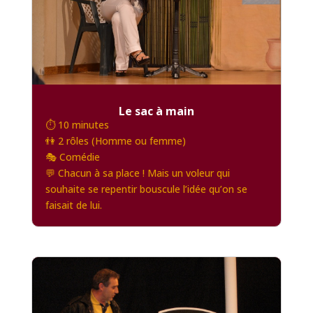
Le sac à main
⏱️ 10 minutes
👫 2 rôles (Homme ou femme)
🎭 Comédie
💬 Chacun à sa place ! Mais un voleur qui
souhaite se repentir bouscule l’idée qu’on se
faisait de lui.