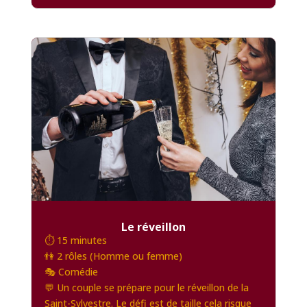
Le réveillon
⏱️ 15 minutes
👫 2 rôles (Homme ou femme)
🎭 Comédie
💬 Un couple se prépare pour le réveillon de la
Saint-Sylvestre. Le défi est de taille cela risque