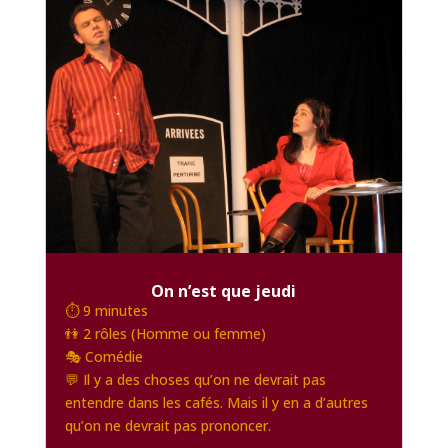
On n’est que jeudi
⏱️ 9 minutes
👫 2 rôles (Homme ou femme)
🎭 Comédie
💬 Il y a des choses qu’on ne devrait pas
entendre dans les cafés. Mais il y en a d’autres
qu’on ne devrait pas prononcer.