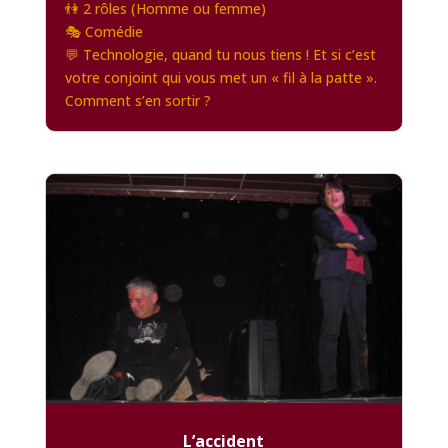
👫 2 rôles (Homme ou femme)
🎭 Comédie
💬 Technologie, quand tu nous tiens ! Et si c’est
votre conjoint qui vous met un « fil à la patte ».
Comment s’en sortir ?
L’accident