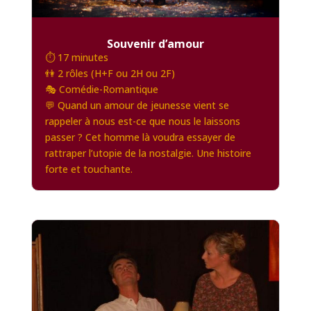
Souvenir d’amour
⏱️ 17 minutes
👫 2 rôles (H+F ou 2H ou 2F)
🎭 Comédie-Romantique
💬 Quand un amour de jeunesse vient se
rappeler à nous est-ce que nous le laissons
passer ? Cet homme là voudra essayer de
rattraper l’utopie de la nostalgie. Une histoire
forte et touchante.