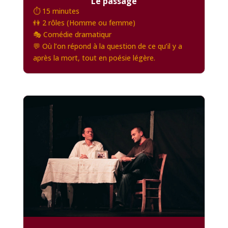
Le passage
⏱️ 15 minutes
👫 2 rôles (Homme ou femme)
🎭 Comédie dramatiqur
💬 Où l’on répond à la question de ce qu’il y a
après la mort, tout en poésie légère.