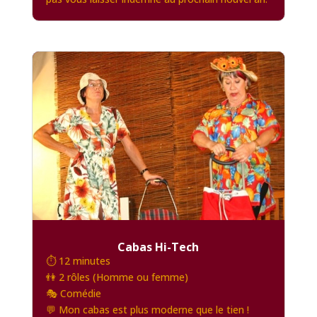
Cabas Hi-Tech
⏱️ 12 minutes
👫 2 rôles (Homme ou femme)
🎭 Comédie
💬 Mon cabas est plus moderne que le tien !