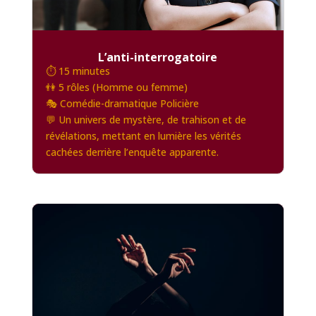
L’anti-interrogatoire
⏱️ 15 minutes
👫 5 rôles (Homme ou femme)
🎭 Comédie-dramatique Policière
💬 Un univers de mystère, de trahison et de
révélations, mettant en lumière les vérités
cachées derrière l’enquête apparente.