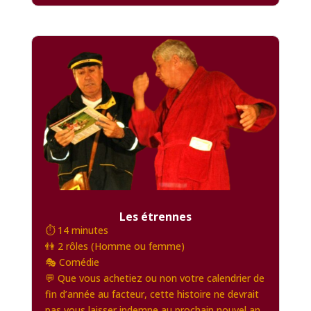
Les étrennes
⏱️ 14 minutes
👫 2 rôles (Homme ou femme)
🎭 Comédie
💬 Que vous achetiez ou non votre calendrier de
fin d’année au facteur, cette histoire ne devrait
pas vous laisser indemne au prochain nouvel an.