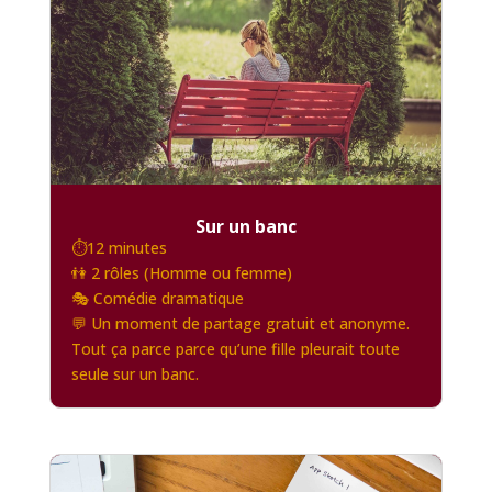
Sur un banc
⏱️12 minutes
👫 2 rôles (Homme ou femme)
🎭 Comédie dramatique
💬 Un moment de partage gratuit et anonyme.
Tout ça parce parce qu’une fille pleurait toute
seule sur un banc.