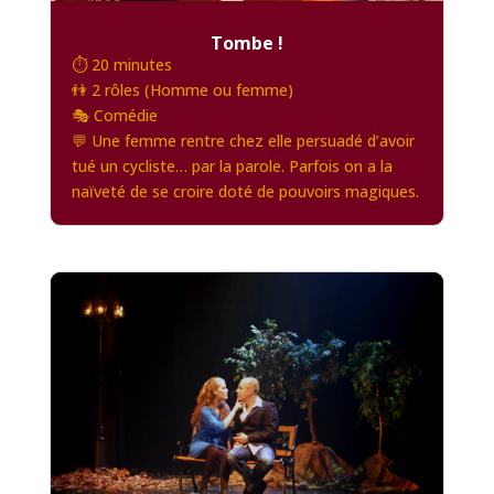
Tombe !
⏱️ 20 minutes
👫 2 rôles (Homme ou femme)
🎭 Comédie
💬 Une femme rentre chez elle persuadé d’avoir
tué un cycliste… par la parole. Parfois on a la
naïveté de se croire doté de pouvoirs magiques.