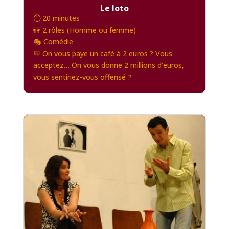
Le loto
⏱️ 20 minutes
👫 2 rôles (Homme ou femme)
🎭 Comédie
💬 On vous paye un café à 2 euros ? Vous
acceptez… On vous donne 2 millions d’euros,
vous sentiriez-vous offensé ?