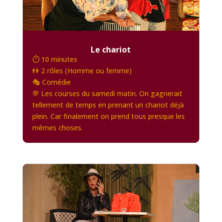
Le chariot
⏱️ 10 minutes
👫 2 rôles (Homme ou femme)
🎭 Comédie
💬 Les courses du samedi matin. On gagnerait
tellement de temps en prenant un chariot déjà
plein. Car finalement on prend tous presque les
mêmes choses.