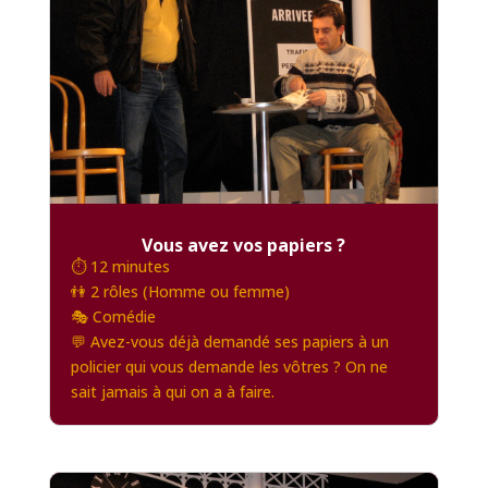
Vous avez vos papiers ?
⏱️ 12 minutes
👫 2 rôles (Homme ou femme)
🎭 Comédie
💬 Avez-vous déjà demandé ses papiers à un
policier qui vous demande les vôtres ? On ne
sait jamais à qui on a à faire.