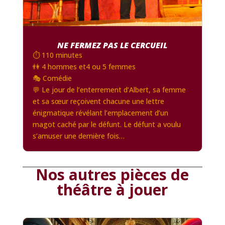
NE FERMEZ PAS LE CERCUEIL
⏱️ 110 minutes
👫 4 hommes et4 ou 5 femmes
🎭 Comédie
💬 Le jour de l’enterrement d’Albert, sa femme
et sa sœur reçoivent chacune une lettre
énigmatique révélant l’emplacement d’un
magot caché par le défunt. Le défunt a voulu
s’amuser une dernière fois…
Nos autres pièces de
théâtre à jouer