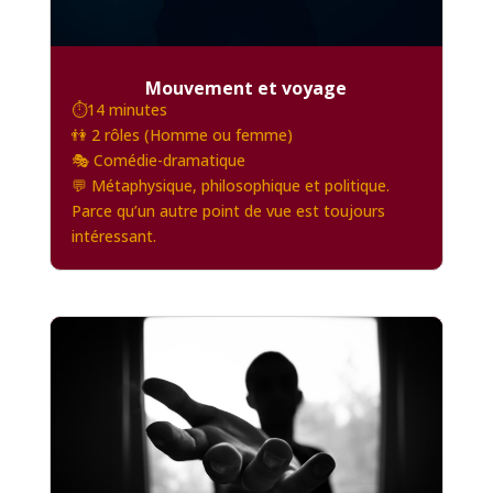
Mouvement et voyage
⏱️14 minutes
👫 2 rôles (Homme ou femme)
🎭 Comédie-dramatique
💬 Métaphysique, philosophique et politique.
Parce qu’un autre point de vue est toujours
intéressant.