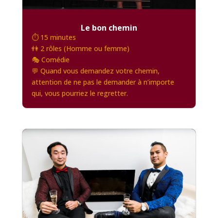
Le bon chemin
⏱️ 15 minutes
👫 2 rôles (Homme ou femme)
🎭 Comédie
💬 Quand vous demandez votre chemin,
attention de ne pas le demander à n’importe
qui, vous pourriez le regretter.