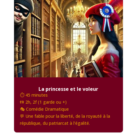
La princesse et le voleur
⏱️ 45 minutes
👫 2h, 2f (1 garde ou +)
🎭 Comédie Dramatique
💬 Une fable pour la liberté, de la royauté à la
république, du patriarcat à l’égalité.