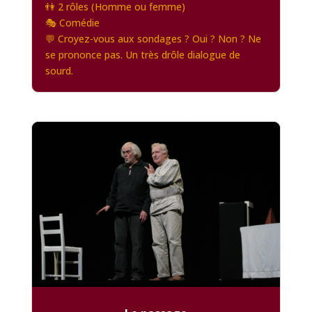
👫 2 rôles (Homme ou femme)
🎭 Comédie
💬 Croyez-vous aux sondages ? Oui ? Non ? Ne
se prononce pas. Un très drôle dialogue de
sourd.