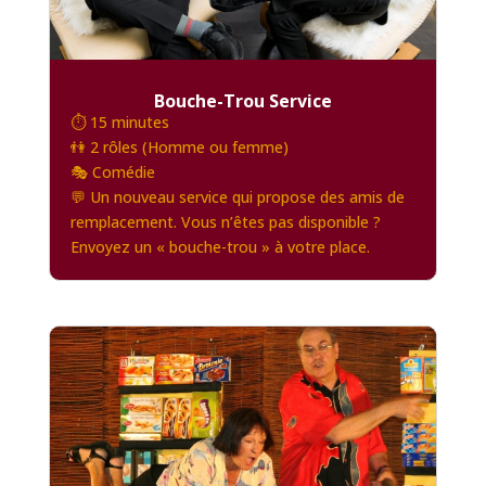
Bouche-Trou Service
⏱️ 15 minutes
👫 2 rôles (Homme ou femme)
🎭 Comédie
💬 Un nouveau service qui propose des amis de
remplacement. Vous n’êtes pas disponible ?
Envoyez un « bouche-trou » à votre place.