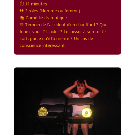
⏱️ 11 minutes
👫 2 rôles (Homme ou femme)
🎭 Comédie dramatique
💬 Témoin de l’accident d’un chauffard ? Que
feriez-vous ? L’aider ? Le laisser à son triste
sort, parce qu’il l’a mérité ? Un cas de
conscience intéressant.