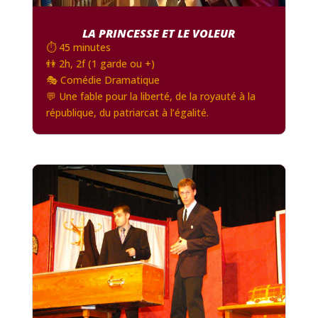
LA PRINCESSE ET LE VOLEUR
⏱️ 45 minutes
👫 2h, 2f (1 garde ou +)
🎭 Comédie Dramatique
💬 Une fable pour la liberté, de la royauté à la
république, du patriarcat à l’égalité.