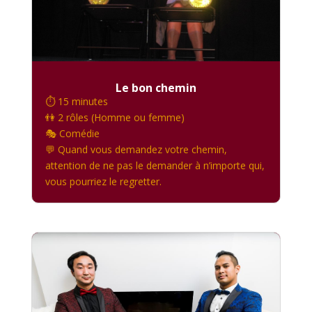
Le bon chemin
⏱️ 15 minutes
👫 2 rôles (Homme ou femme)
🎭 Comédie
💬 Quand vous demandez votre chemin,
attention de ne pas le demander à n’importe qui,
vous pourriez le regretter.