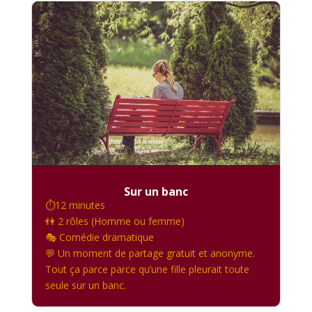
Sur un banc
⏱️12 minutes
👫 2 rôles (Homme ou femme)
🎭 Comédie dramatique
💬 Un moment de partage gratuit et anonyme.
Tout ça parce parce qu’une fille pleurait toute
seule sur un banc.