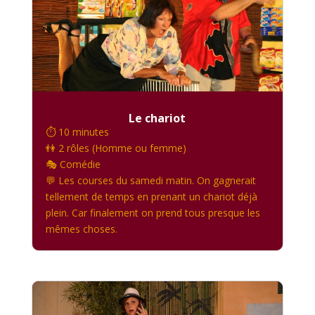
Le chariot
⏱️ 10 minutes
👫 2 rôles (Homme ou femme)
🎭 Comédie
💬 Les courses du samedi matin. On gagnerait
tellement de temps en prenant un chariot déjà
plein. Car finalement on prend tous presque les
mêmes choses.