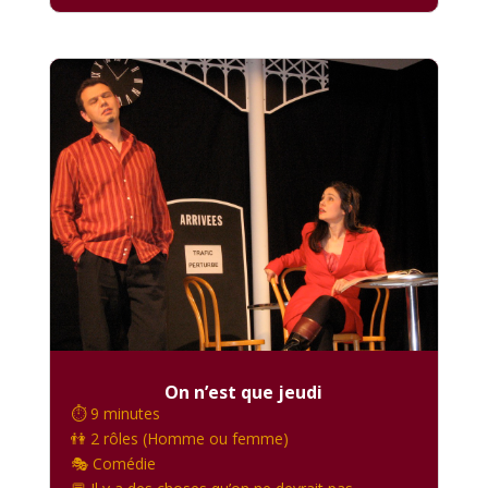
On n’est que jeudi
⏱️ 9 minutes
👫 2 rôles (Homme ou femme)
🎭 Comédie