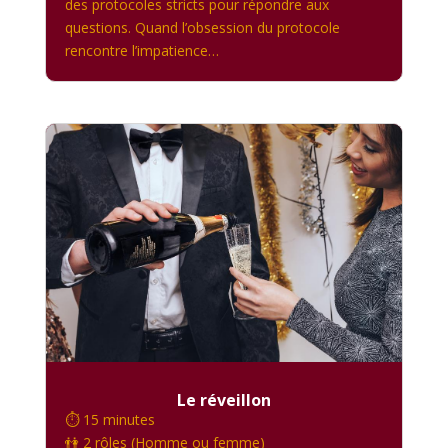
des protocoles stricts pour répondre aux
questions. Quand l’obsession du protocole
rencontre l’impatience…
Le réveillon
⏱️ 15 minutes
👫 2 rôles (Homme ou femme)