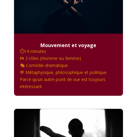
Mouvement et voyage
⏱️14 minutes
👫 2 rôles (Homme ou femme)
🎭 Comédie-dramatique
💬 Métaphysique, philosophique et politique.
Parce qu’un autre point de vue est toujours
intéressant.