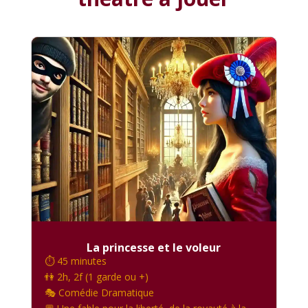
La princesse et le voleur
⏱️ 45 minutes
👫 2h, 2f (1 garde ou +)
🎭 Comédie Dramatique