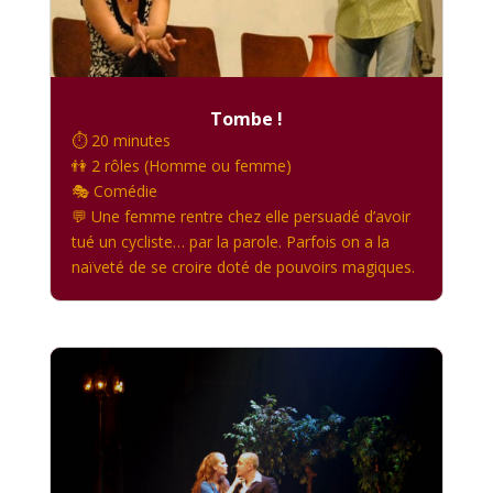
Tombe !
⏱️ 20 minutes
👫 2 rôles (Homme ou femme)
🎭 Comédie
💬 Une femme rentre chez elle persuadé d’avoir
tué un cycliste… par la parole. Parfois on a la
naïveté de se croire doté de pouvoirs magiques.