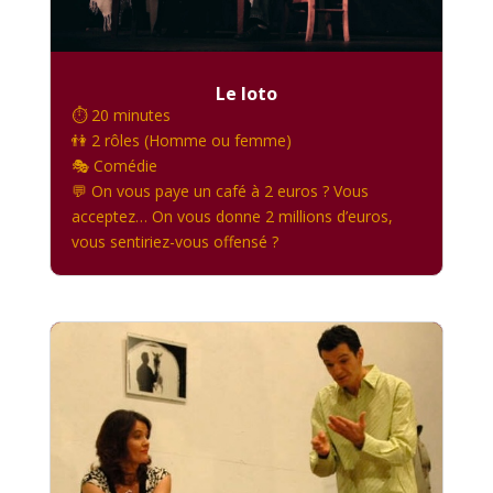
Le loto
⏱️ 20 minutes
👫 2 rôles (Homme ou femme)
🎭 Comédie
💬 On vous paye un café à 2 euros ? Vous
acceptez… On vous donne 2 millions d’euros,
vous sentiriez-vous offensé ?