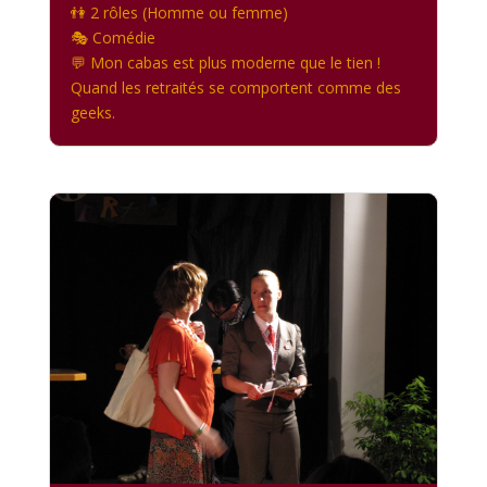
👫 2 rôles (Homme ou femme)
🎭 Comédie
💬 Mon cabas est plus moderne que le tien !
Quand les retraités se comportent comme des
geeks.