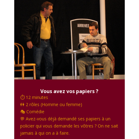
Vous avez vos papiers ?
⏱️ 12 minutes
👫 2 rôles (Homme ou femme)
🎭 Comédie
💬 Avez-vous déjà demandé ses papiers à un
policier qui vous demande les vôtres ? On ne sait
jamais à qui on a à faire.