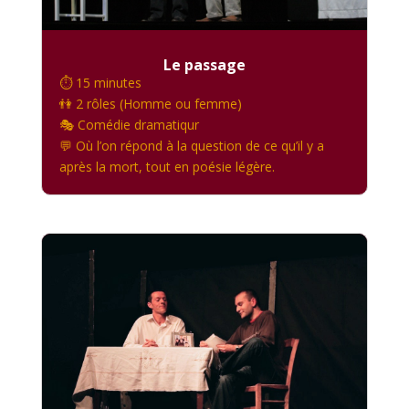
Le passage
⏱️ 15 minutes
👫 2 rôles (Homme ou femme)
🎭 Comédie dramatiqur
💬 Où l’on répond à la question de ce qu’il y a
après la mort, tout en poésie légère.