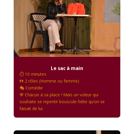
Le sac à main
⏱️ 10 minutes
👫 2 rôles (Homme ou femme)
🎭 Comédie
💬 Chacun à sa place ! Mais un voleur qui
souhaite se repentir bouscule l’idée qu’on se
faisait de lui.