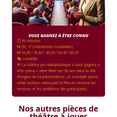
VOUS GAGNEZ À ÊTRE CONNU
⏱️ 90 minutes
👫 2h, 7f (Distribution modulable)
👫 1h,8f / 3h,6f / 4h,5f / 5h,4f / 6h,3f
🎭 Comédie.
💬 Le célèbre jeu radiophonique « Vous gagnez à
être connu » vient fêter ses 30 ans dans la ville
d’origine de sa présentatrice. Un scandale passé
refait surface, menaçant la fête en ravivant les
tensions et les ambitions des participants.
Nos autres pièces de
théâtre à jouer