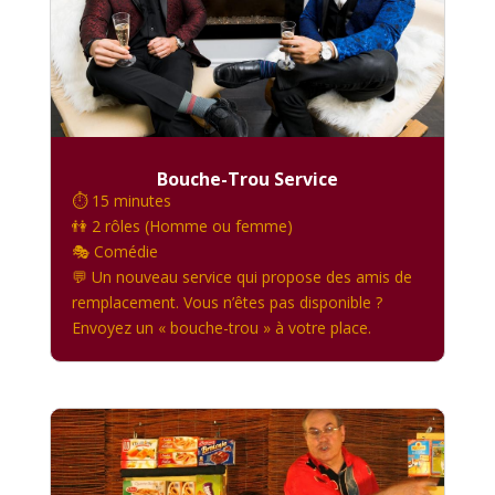
Bouche-Trou Service
⏱️ 15 minutes
👫 2 rôles (Homme ou femme)
🎭 Comédie
💬 Un nouveau service qui propose des amis de
remplacement. Vous n’êtes pas disponible ?
Envoyez un « bouche-trou » à votre place.