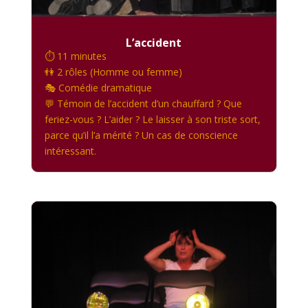
L’accident
⏱️ 11 minutes
👫 2 rôles (Homme ou femme)
🎭 Comédie dramatique
💬 Témoin de l’accident d’un chauffard ? Que
feriez-vous ? L’aider ? Le laisser à son triste sort,
parce qu’il l’a mérité ? Un cas de conscience
intéressant.