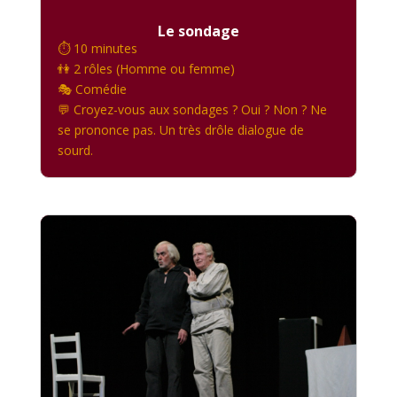
Le sondage
⏱️ 10 minutes
👫 2 rôles (Homme ou femme)
🎭 Comédie
💬 Croyez-vous aux sondages ? Oui ? Non ? Ne
se prononce pas. Un très drôle dialogue de
sourd.