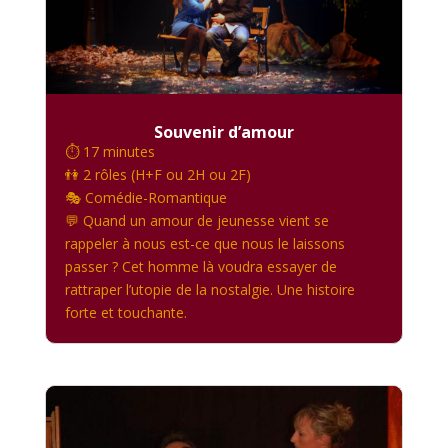
Souvenir d’amour
⏱️ 17 minutes
👫 2 rôles (H+F ou 2H ou 2F)
🎭 Comédie-Romantique
💬 Quand un amour de jeunesse vient se
rappeler à nous est-ce que nous le laissons
passer ? Cet homme là voudra essayer de
rattraper l’utopie de la nostalgie. Une histoire
forte et touchante.