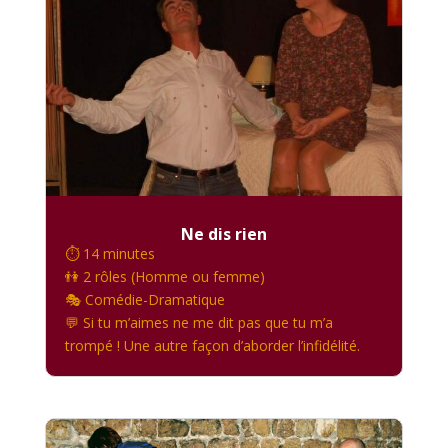
Ne dis rien
⏱️ 14 minutes
👫 2 rôles (Homme ou femme)
🎭 Comédie-Dramatique
💬 Si tu m’aimes ne me dit pas que tu m’a
trompé ! Une autre façon d’aborder l’infidélité.