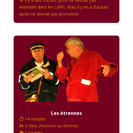
💬 Il y a des choses qu’on ne devrait pas
entendre dans les cafés. Mais il y en a d’autres
qu’on ne devrait pas prononcer.
Les étrennes
⏱️ 14 minutes
👫 2 rôles (Homme ou femme)
🎭 Comédie