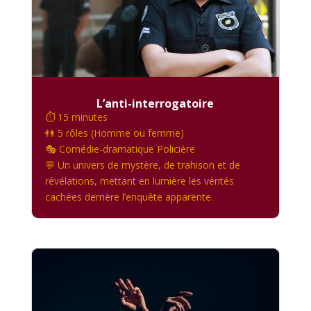
L’anti-interrogatoire
⏱️ 15 minutes
👫 5 rôles (Homme ou femme)
🎭 Comédie-dramatique Policière
💬 Un univers de mystère, de trahison et de
révélations, mettant en lumière les vérités
cachées derrière l’enquête apparente.