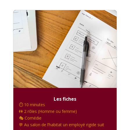
Les fiches
⏱️ 10 minutes
👫 2 rôles (Homme ou femme)
🎭 Comédie
💬 Au salon de l’habitat un employé rigide suit