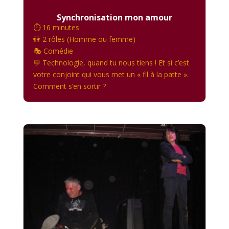
Synchronisation mon amour
⏱️ 16 minutes
👫 2 rôles (Homme ou femme)
🎭 Comédie
💬 Technologie, quand tu nous tiens ! Et si c’est
votre conjoint qui vous met un « fil à la patte ».
Comment s’en sortir ?